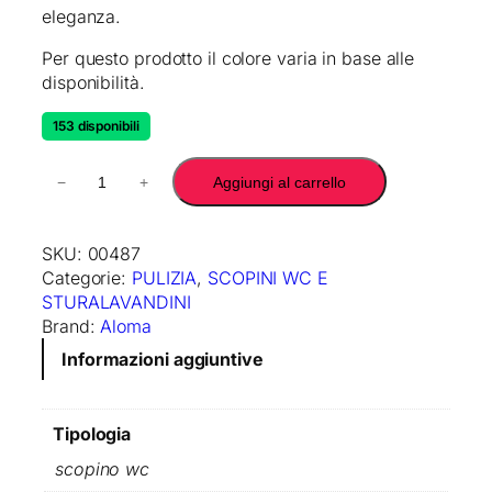
eleganza.
Per questo prodotto il colore varia in base alle
disponibilità.
153 disponibili
L
−
+
Aggiungi al carrello
E
L
U
SKU:
00487
S
Categorie:
PULIZIA
, 
SCOPINI WC E
C
STURALAVANDINI
O
Brand:
Aloma
P
Informazioni aggiuntive
I
N
O
Tipologia
W
C
scopino wc
C