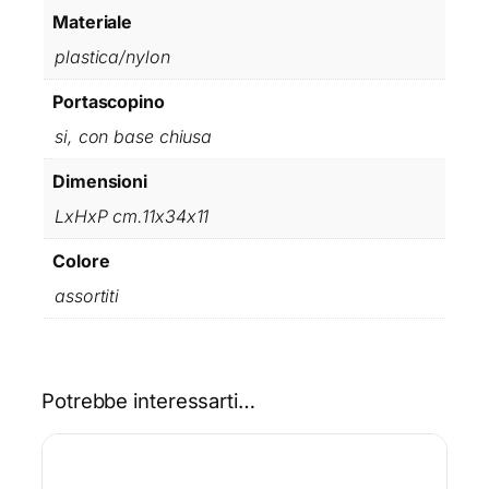
O
Materiale
N
plastica/nylon
B
A
Portascopino
S
E
si, con base chiusa
C
Dimensioni
H
I
LxHxP cm.11x34x11
U
S
Colore
A
assortiti
q
u
a
n
t
Potrebbe interessarti…
i
t
à