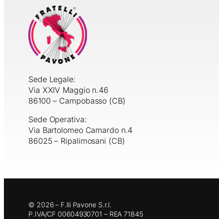
Sede Legale:
Via XXIV Maggio n.46
86100 – Campobasso (CB)
Sede Operativa:
Via Bartolomeo Camardo n.4
86025 – Ripalimosani (CB)
© 2026 – F.lli Pavone S.r.l.
P.IVA/CF 00604930701 – REA 71845