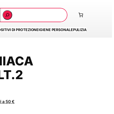
SITIVI DI PROTEZIONE
IGIENE PERSONALE
PULIZIA
NIACA
LT.2
i a 50 €