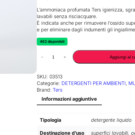
L’ammoniaca profumata Ters igienizza, sgrass
lavabili senza risciacquare.
È indicata anche per rimuovere l’ossido supe
e per eliminare dagli indumenti gli ingiallimen
462 disponibili
T
−
+
Aggiungi al c
E
R
S
SKU:
03513
A
Categorie:
DETERGENTI PER AMBIENTI
, 
MU
M
Brand:
Ters
M
Informazioni aggiuntive
O
N
I
A
Tipologia
detergente liquido
C
A
Destinazione d’uso
superfici lavabili, 