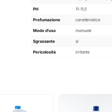
P
PH
11-11,5
R
O
Profumazione
caratteristica
F
U
Modo d’uso
manuale
M
A
Sgrassante
sì
T
A
Pericolosità
irritante
L
T
.
2
q
u
a
n
t
i
t