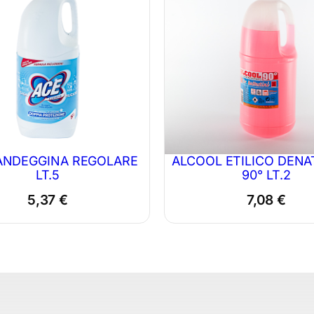
à
ANDEGGINA REGOLARE
ALCOOL ETILICO DEN
LT.5
90° LT.2
5,37
€
7,08
€