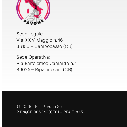
Sede Legale:
Via XXIV Maggio n.46
86100 – Campobasso (CB)
Sede Operativa:
Via Bartolomeo Camardo n.4
86025 – Ripalimosani (CB)
© 2026 – F.lli Pavone S.r.l.
P.IVA/CF 00604930701 – REA 71845