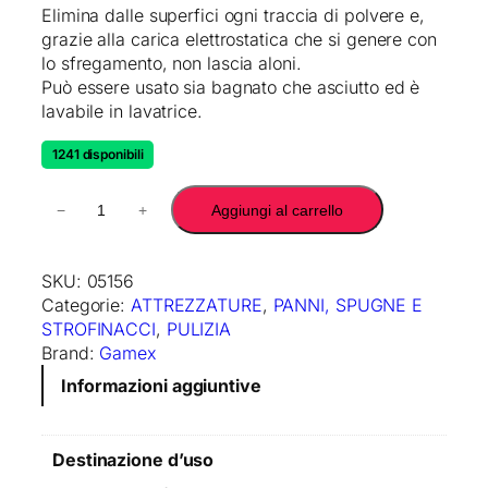
Elimina dalle superfici ogni traccia di polvere e,
grazie alla carica elettrostatica che si genere con
lo sfregamento, non lascia aloni.
Può essere usato sia bagnato che asciutto ed è
lavabile in lavatrice.
1241 disponibili
P
−
+
Aggiungi al carrello
A
N
N
SKU:
05156
O
Categorie:
ATTREZZATURE
, 
PANNI, SPUGNE E
P
STROFINACCI
, 
PULIZIA
O
Brand:
Gamex
L
Informazioni aggiuntive
V
E
R
Destinazione d’uso
E
S